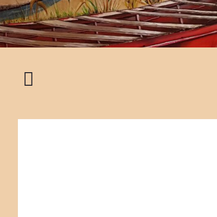
Dinner
for
two